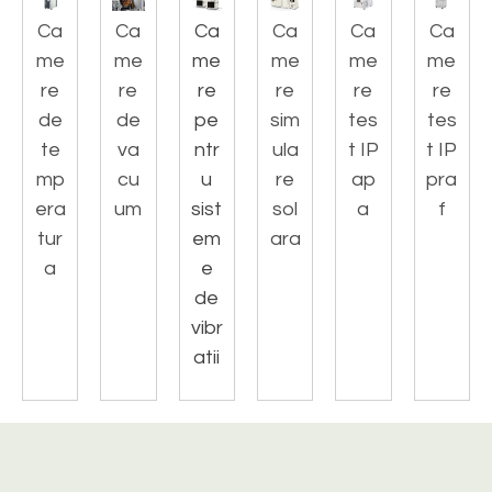
Ca
Ca
Ca
Ca
Ca
Ca
me
me
me
me
me
me
re
re
re
re
re
re
de
de
pe
sim
tes
tes
te
va
ntr
ula
t IP
t IP
mp
cu
u
re
ap
pra
era
um
sist
sol
a
f
tur
em
ara
a
e
de
vibr
atii