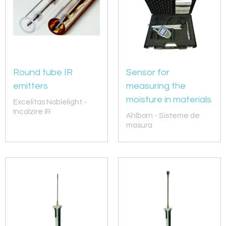
Round tube IR
Sensor for
emitters
measuring the
moisture in materials
Excelitas Noblelight -
Incalzire IR
Ahlborn - Sisteme de
masura