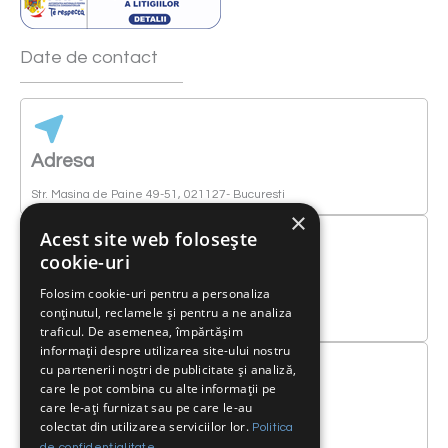
Date de contact
Adresa
Str. Masina de Paine 49-51, 021127- Bucuresti
×
Acest site web folosește
cookie-uri
Telefon
Folosim cookie-uri pentru a personaliza
conținutul, reclamele și pentru a ne analiza
0040 21/ 230 4333
traficul. De asemenea, împărtășim
informații despre utilizarea site-ului nostru
cu partenerii noștri de publicitate și analiză,
care le pot combina cu alte informații pe
care le-ați furnizat sau pe care le-au
Email
colectat din utilizarea serviciilor lor.
Politica
service@bumbas.ro
de confidențialitate