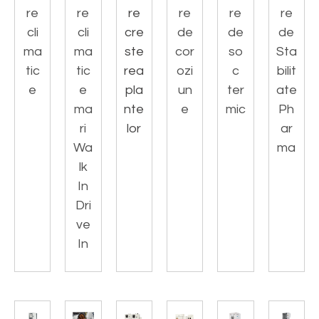
re
re
re
re
re
re
cli
cli
cre
de
de
de
ma
ma
ste
cor
so
Sta
tic
tic
rea
ozi
c
bilit
e
e
pla
un
ter
ate
ma
nte
e
mic
Ph
ri
lor
ar
Wa
ma
lk
In
Dri
ve
In