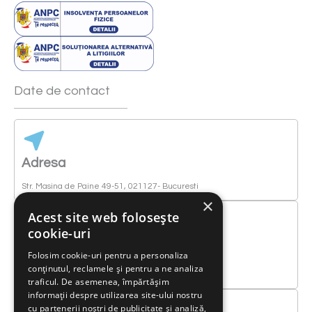
Date de contact
Adresa
Str. Masina de Paine 49-51, 021127- Bucuresti
×
Acest site web folosește
cookie-uri
Telefon
Folosim cookie-uri pentru a personaliza
conținutul, reclamele și pentru a ne analiza
0040 21/ 230 4333
traficul. De asemenea, împărtășim
informații despre utilizarea site-ului nostru
cu partenerii noștri de publicitate și analiză,