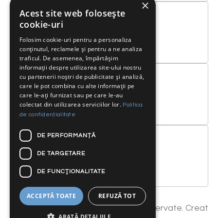
×
Acest site web folosește
cookie-uri
Telefon
Folosim cookie-uri pentru a personaliza
conținutul, reclamele și pentru a ne analiza
0040 21/ 230 4333
traficul. De asemenea, împărtășim
informații despre utilizarea site-ului nostru
cu partenerii noștri de publicitate și analiză,
care le pot combina cu alte informații pe
care le-ați furnizat sau pe care le-au
Email
colectat din utilizarea serviciilor lor.
Politica
service@bumbas.ro
de confidențialitate
DE PERFORMANȚĂ
DE TARGETARE
Email
DE FUNCŢIONALITATE
baterii@bumbas.ro
ACCEPTĂ TOATE
REFUZĂ TOT
Copyright 2025. Toate drepturile rezervate. Creat
ARATĂ DETALIILE