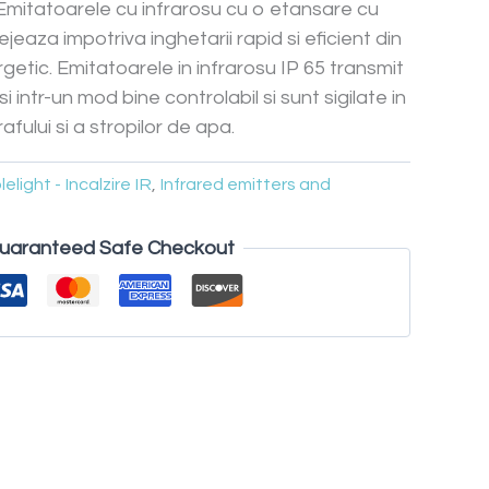
 Emitatoarele cu infrarosu cu o etansare cu
ejeaza impotriva inghetarii rapid si eficient din
etic. Emitatoarele in infrarosu IP 65 transmit
 intr-un mod bine controlabil si sunt sigilate in
afului si a stropilor de apa.
elight - Incalzire IR
,
Infrared emitters and
uaranteed Safe Checkout