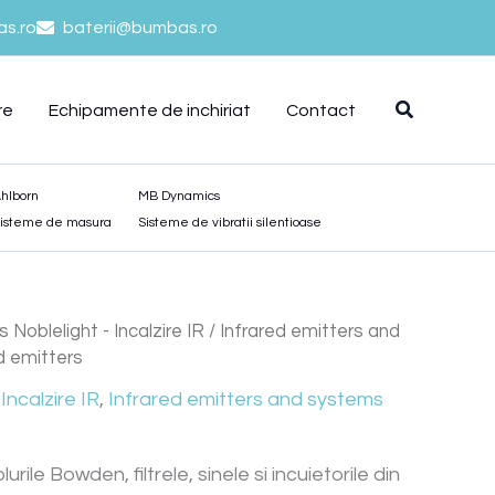
s.ro
baterii@bumbas.ro
re
Echipamente de inchiriat
Contact
hlborn
MB Dynamics
isteme de masura
Sisteme de vibratii silentioase
s Noblelight - Incalzire IR
/
Infrared emitters and
ed emitters
Incalzire IR
,
Infrared emitters and systems
ile Bowden, filtrele, sinele si incuietorile din