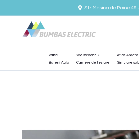
Skip
Str. Masina de Paine 49
to
content
Varta
Weisstechnik
Atlas Amete
Baterii Auto
Camere de testare
Simulare sol