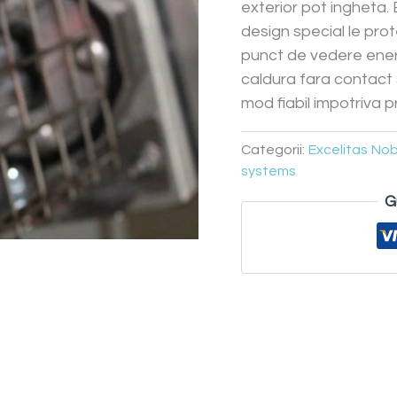
exterior pot ingheta.
design special le prot
punct de vedere energ
caldura fara contact si
mod fiabil impotriva pr
Categorii:
Excelitas Nobl
systems
G