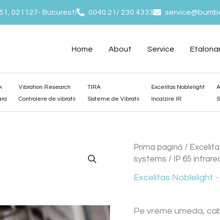
-51, 021127- Bucuresti
0040 21/ 230 4333
service@bumba
Home
About
Service
Etalona
k
Vibration Research
TIRA
Excelitas Noblelight
A
ara
Controlere de vibratii
Sisteme de Vibratii
Incalzire IR
S
Prima pagină
/
Excelita
systems
/ IP 65 infrar
Excelitas Noblelight - 
Pe vreme umeda, cablur