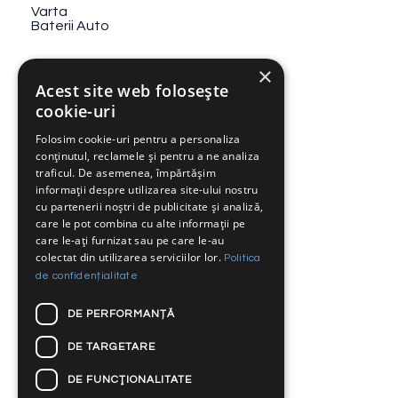
Varta
Baterii Auto
Weisstechnik
×
Camere de testare
Acest site web folosește
cookie-uri
Atlas Ametek
Simulare solara
Folosim cookie-uri pentru a personaliza
conținutul, reclamele și pentru a ne analiza
traficul. De asemenea, împărtășim
Vibration Research
informații despre utilizarea site-ului nostru
Controlere de vibratii
cu partenerii noștri de publicitate și analiză,
care le pot combina cu alte informații pe
TIRA
care le-ați furnizat sau pe care le-au
Sisteme de Vibratii
colectat din utilizarea serviciilor lor.
Politica
de confidențialitate
Excelitas Noblelight
Incalzire IR
DE PERFORMANȚĂ
Ahlborn
DE TARGETARE
Sisteme de masura
DE FUNCŢIONALITATE
MB Dynamics