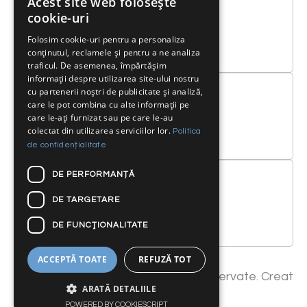
Acest site web folosește
cookie-uri
Telefon
Folosim cookie-uri pentru a personaliza
conținutul, reclamele și pentru a ne analiza
0040 21/ 230 4333
traficul. De asemenea, împărtășim
informații despre utilizarea site-ului nostru
cu partenerii noștri de publicitate și analiză,
care le pot combina cu alte informații pe
care le-ați furnizat sau pe care le-au
Email
colectat din utilizarea serviciilor lor.
Politica
service@bumbas.ro
de confidențialitate
DE PERFORMANȚĂ
DE TARGETARE
Email
DE FUNCŢIONALITATE
baterii@bumbas.ro
ACCEPTĂ TOATE
REFUZĂ TOT
Copyright 2025. Toate drepturile rezervate. Creat
ARATĂ DETALIILE
de
KometaService.ro
POWERED BY COOKIESCRIPT