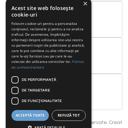
×
Acest site web folosește
cookie-uri
Telefon
Folosim cookie-uri pentru a personaliza
conținutul, reclamele și pentru a ne analiza
0040 21/ 230 4333
traficul. De asemenea, împărtășim
informații despre utilizarea site-ului nostru
cu partenerii noștri de publicitate și analiză,
care le pot combina cu alte informații pe
care le-ați furnizat sau pe care le-au
Email
colectat din utilizarea serviciilor lor.
Politica
service@bumbas.ro
de confidențialitate
DE PERFORMANȚĂ
DE TARGETARE
Email
DE FUNCŢIONALITATE
baterii@bumbas.ro
ACCEPTĂ TOATE
REFUZĂ TOT
Copyright 2025. Toate drepturile rezervate. Creat
ARATĂ DETALIILE