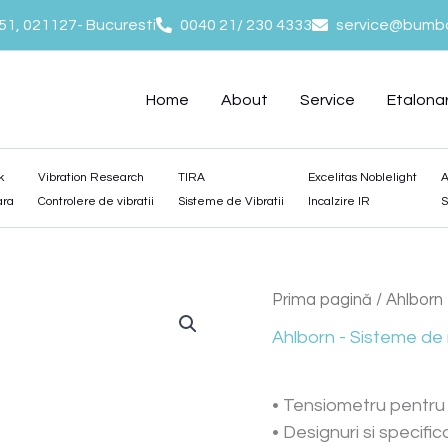
-51, 021127- Bucuresti
0040 21/ 230 4333
service@bumba
Home
About
Service
Etalona
k
Vibration Research
TIRA
Excelitas Noblelight
A
ara
Controlere de vibratii
Sisteme de Vibratii
Incalzire IR
S
Prima pagină
/
Ahlborn
Ahlborn - Sisteme de
• Tensiometru pentru 
• Designuri si specifica