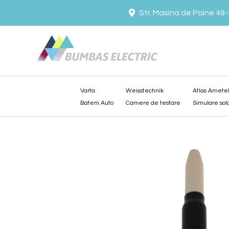
Skip
Str. Masina de Paine 49
to
content
Varta
Weisstechnik
Atlas Amete
Baterii Auto
Camere de testare
Simulare sol