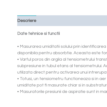
Descriere
Cere o oferta
Downloads
Date tehnice si functii
• Masurarea umiditatii solului prin identificare
disponibila pentru absorbtie. Aceasta este for
• Varful poros din argila al tensiometrului tran
subpresiune in tubul etans al tensiometrului. 
utilizata direct pentru activarea unui intrerup
• Totusi, un tensiometru functioneaza si in ae
umiditate pot fi masurate chiar si in substratu
• Masuratorile presiunii de aspiratie sunt in 