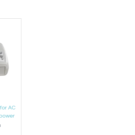
for AC
 power
a