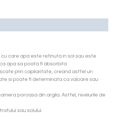
a cu care apa este retinuta in sol sau este
ca apa sa poata fi absorbita.
uscate prin capilaritate, creand astfel un
ate si poate fi determinata ca valoare sau
mera poroasa din argila. Astfel, nivelurile de
atului sau solului.