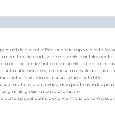
a presiunii de aspiratie. Presiunea de aspiratie este fort
ta care trebuie produsa de radacinile plantelor pentru 
sfera apa din interior catre imprejurimile exterioare mai 
Aceasta subpresiune este o masura a nivelului de umidit
ator electric. Unitatea de masura uzuala este hPa.
r uscat atata timp cat evaporarea poate avea loc prin ca
ri cu granule grosiere sau foarte lasate.
mare parte independente de concentratia de sare a substr