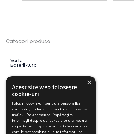
Categorii produse
Varta
Baterii Auto
Weisstechnik
×
Camere de testare
Acest site web folosește
cookie-uri
Atlas Ametek
Simulare solara
Folosim cookie-uri pentru a personaliza
conținutul, reclamele și pentru a ne analiza
traficul. De asemenea, împărtășim
Vibration Research
informații despre utilizarea site-ului nostru
Controlere de vibratii
cu partenerii noștri de publicitate și analiză,
care le pot combina cu alte informații pe