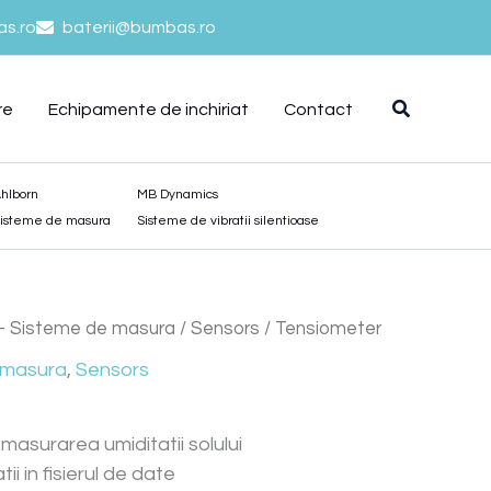
s.ro
baterii@bumbas.ro
re
Echipamente de inchiriat
Contact
hlborn
MB Dynamics
isteme de masura
Sisteme de vibratii silentioase
 - Sisteme de masura
/
Sensors
/ Tensiometer
 masura
,
Sensors
masurarea umiditatii solului
tii in fisierul de date