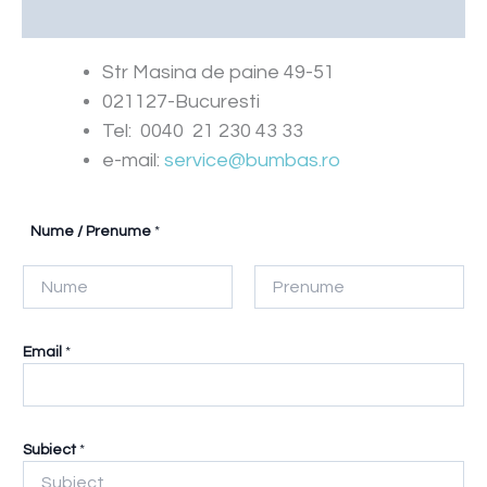
Downloads
Str Masina de paine 49-51
021127-Bucuresti
Tel: 0040 21 230 43 33
e-mail:
service@bumbas.ro
Nume / Prenume
*
First
Last
*
Email
*
S
u
b
i
e
Subiect
*
c