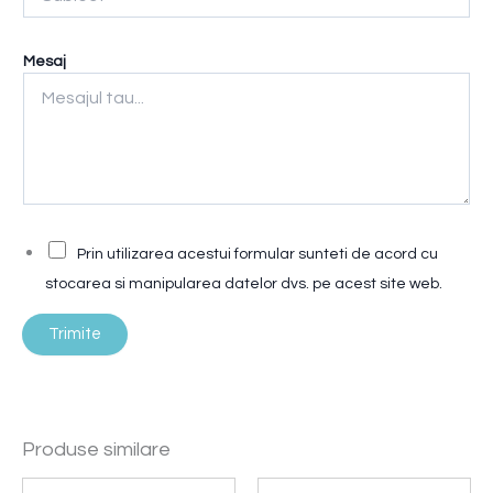
t
*
Mesaj
*
Prin utilizarea acestui formular sunteti de acord cu
stocarea si manipularea datelor dvs. pe acest site web.
Trimite
Produse similare